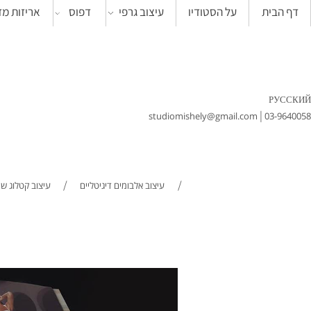
ית
על הסטודיו
עיצוב גרפי
דפוס
אריזות מזון
|
studiomishely@gmail.com
0
/
/
עיצוב אלבומים דיגיטליים
עיצוב קטלוג שמלות כל