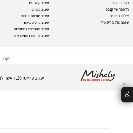
קי
עיצוב לוגו
פי
ניירת ופולדרים
פרים
עיצוב פרוספקטים
פוס
עיצוב קטלוגים
ל קנבס
עיצוב ספרים
וצרים
עיצוב מודעת פרסום
בום דיגיטלי
עיצוב כרטיס ביקור
עיצוב תפריטים למסעדות
עיצוב אריזות ו
תוויות מזון
תקנון
|
הצהרת
יעקב פריימן 20, ראשון לציון, דרייב אין סנטר, כניסה 3, קומה 2. ניתן לחנות על גג הבנין | טל: 03-9640058 |