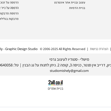
מיתוג עסקי
הדפסה על קנבס
הדפסת רול-אפ
בניית תדמית עסקית
הדפסה על פרספק
מיתוג מוצרים
עיצוב ובניית אתר אינטרנט
הדפסה על זכוכית
בניית הדמיות
הדפסה על נייר צילו
הדפסת מדבקות
מדבקות בגלילים
 נגישות
| Mishely - Graphic Design Studio
© 2006-2025 All Rights Reserved
מישלי - סטודיו לעיצוב גרפי
studiomishely@gmail.com
בניית אתרים