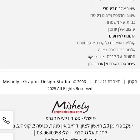
עיצוב א
לבום דיגיטלי
עיצוב והדפסה אלבום דיגיטלי
בניית עץ משפחה
עיצוב אילן יוחסין
הזמנות לאירועים
קולז'ים מעוצבים כל קנבס או פרספקס
אלבום בוק בר/בת מצווה
תמונות על קנבס
או פרספקס
עיצוב ספר משפחתי | ספר זיכרון
תקנון
|
הצהרת נגישות
| Mishely - Graphic Design Studio
© 2006-
2025 All Rights Reserved
מישלי - סטודיו לעיצוב גרפי
יעקב פריימן 20, ראשון לציון, דרייב אין סנטר, כניסה 3, קומה 2. ניתן
לחנות על גג הבנין | טל: 03-9640058 |
studiomishely@gmail.com