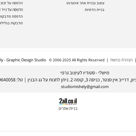
מיתוג עסקי
הדפסה על קנבס
הדפסת רול-אפ
בניית תדמית עסקית
הדפסה על פרספק
מיתוג מוצרים
עיצוב ובניית אתר אינטרנט
הדפסה על זכוכית
בניית הדמיות
הדפסה על נייר צילו
הדפסת מדבקות
מדבקות בגלילים
 נגישות
| Mishely - Graphic Design Studio
© 2006-2025 All Rights Reserved
מישלי - סטודיו לעיצוב גרפי
studiomishely@gmail.com
בניית אתרים