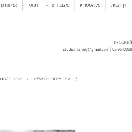
ית
על הסטודיו
עיצוב גרפי
דפוס
אריזות מזון
|
studiomishely@gmail.com
0
/
/
עיצוב אלבומים דיגיטליים
אלבום בר/בת מצווה