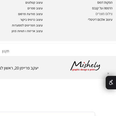
קי
עיצוב לוגו
פי
ניירת ופולדרים
פרים
עיצוב פרוספקטים
פוס
עיצוב קטלוגים
ל קנבס
עיצוב ספרים
וצרים
עיצוב מודעת פרסום
בום דיגיטלי
עיצוב כרטיס ביקור
עיצוב תפריטים למסעדות
עיצוב אריזות ו
תוויות מזון
תקנון
|
הצהרת
יעקב פריימן 20, ראשון לציון, דרייב אין סנטר, כניסה 3, קומה 2. ניתן לחנות על גג הבנין | טל: 03-9640058 |