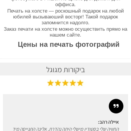
оффиса.
Печать на холсте — роскошный подарок на любой
юбилей вызываюший восторг! Такой подарок
запомнится надолго.
Заказ печати на холсте можно осуществить прямо на
нашем сайте.
Цены на печать фотографий
ביקורות מגוגל
איילה רהב:
החוויה שלי בסטודיו מישלי היתה נהדרת. אלינה התגייסה מיד